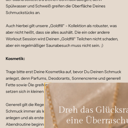
Spülwasser und Schweiß greifen die Oberfläche Deines
Schmuckstücks an.
Auch hierbei gilt unsere „Goldfill“ - Kollektion als robuster, was
aber nicht heißt, dass sie alles aushält. Die ein oder andere
Workout Session wird Deinen „Goldfill“ Teilchen nicht schaden,
aber ein regelmäßiger Saunabesuch muss nicht sein. ;)
Kosmetik:
Trage bitte erst Deine Kosmetika auf, bevor Du Deinen Schmuck
anlegst, denn Parfums, Deodorants, Sonnencreme und generell
Fette sowie Öle greifen die Oberfläche Deines Schmucks an und
setzen sich in kleinen Rillen oder Verzierungen ab.
Generell gilt die Regel: ! last on - first off ! - Du solltest Deinen
Dreh das Glücksrad, für
Schmuck immer als letzten Step in Deiner Morgenroutine
anlegen und als erstes entfernen, bevor du mit Deiner Beauty-
eine Überraschung!
Abendroutine beginnst.