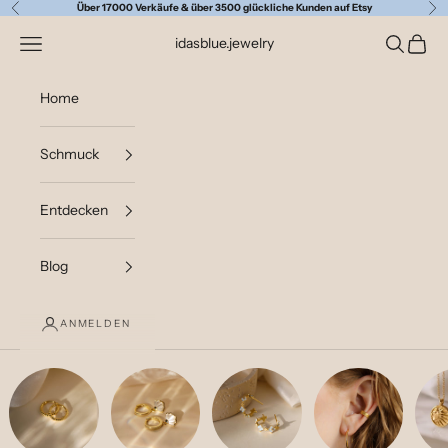
Zum Inhalt springen
Über 17000 Verkäufe & über 3500 glückliche Kunden auf Etsy
Zurück
Vor
Navigationsmenü öffnen
Suche öff
Waren
idasblue.jewelry
Home
Schmuck
Entdecken
Blog
ANMELDEN