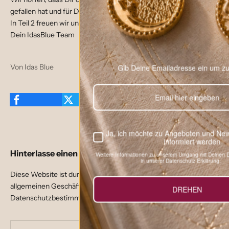
gefallen hat und für Dich hilfreich war.
In Teil 2 freuen wir uns, Dich wieder zu sehen! ;)
Dein IdasBlue Team
Von Idas Blue
Gib Deine Emailadresse ein um zu drehen.
Ja, ich möchte zu Angeboten und News von IdasBlue
informiert werden
Hinterlasse einen Kommentar
Weitere Informationen zu unserem Umgang mit Deinen Daten findest Du
in unserer Datenschutz Erklärung.
Diese Website ist durch hCaptcha geschützt und es gelten die
allgemeinen Geschäftsbedingungen
und
DREHEN
Datenschutzbestimmungen
von hCaptcha.