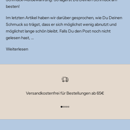
besten!
Im letzten Artikel haben wir darüber gesprochen, wie Du Deinen
Schmuck so trägst, dass er sich möglichst wenig abnutzt und
möglichst lange schön bleibt. Falls Du den Post noch nicht
gelesen hast, ...
Weiterlesen
Versandkostenfrei für Bestellungen ab 65€
Gehe zu Element 1
Gehe zu Element 2
Gehe zu Element 3
Gehe zu Element 4
Gehe zu Element 5