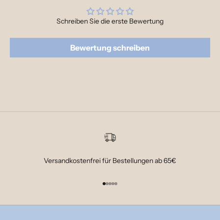
Schreiben Sie die erste Bewertung
Bewertung schreiben
Versandkostenfrei für Bestellungen ab 65€
Gehe zu Element 1
Gehe zu Element 2
Gehe zu Element 3
Gehe zu Element 4
Gehe zu Element 5