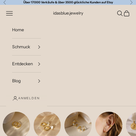
Zum Inhalt springen
Über 17000 Verkäufe & über 3500 glückliche Kunden auf Etsy
Zurück
Vor
Navigationsmenü öffnen
Suche öff
Waren
idasblue.jewelry
Home
Schmuck
Entdecken
Blog
ANMELDEN