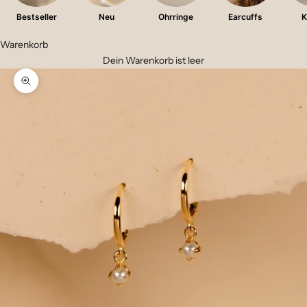
Bestseller
Neu
Ohrringe
Earcuffs
K
Warenkorb
Dein Warenkorb ist leer
Bild vergrößern