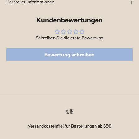
Hersteller Informationen
Kundenbewertungen
Ja, ich möchte zu Angeboten und News vo
informiert werden
Schreiben Sie die erste Bewertung
Weitere Informationen zu unserem Umgang mit Deinen Daten f
in unserer Datenschutz Erklärung.
Bewertung schreiben
DREHEN
Versandkostenfrei für Bestellungen ab 65€