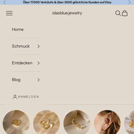
Zum Inhalt springen
Über 17000 Verkäufe & über 3500 glückliche Kunden auf Etsy
Zurück
Vor
Navigationsmenü öffnen
Suche öff
Waren
idasblue.jewelry
Home
Schmuck
Entdecken
Blog
ANMELDEN