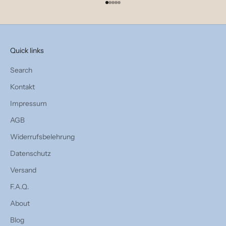
Gehe zu Element 1
Gehe zu Element 2
Gehe zu Element 3
Gehe zu Element 4
Gehe zu Element 5
Quick links
Search
Kontakt
Impressum
AGB
Widerrufsbelehrung
Datenschutz
Versand
F.A.Q.
About
Blog